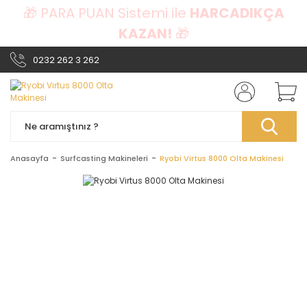
🎁 PARA PUAN Sistemi ile
HARCADIKÇA
KAZAN!
🎁
0232 262 3 262
Anasayfa
Surfcasting Makineleri
Ryobi Virtus 8000 Olta Makinesi