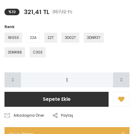
321,41 TL
357,12 TL
%10
Renk
18GSX
22A
22T
3D02T
3DNR37
3DNR88
C303
Sepete Ekle
Arkadaşına Öner
Paylaş