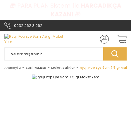
🎁 PARA PUAN Sistemi ile
HARCADIKÇA
KAZAN!
🎁
0232 262 3 262
Anasayfa
SUNİ YEMLER
Maket Balıklar
Ryuji Pop Eye 9cm 7.5 gr Make