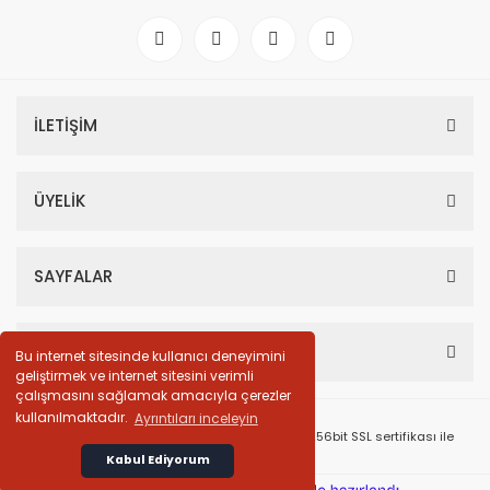
İLETİŞİM
ÜYELİK
SAYFALAR
HESABIM
Bu internet sitesinde kullanıcı deneyimini
geliştirmek ve internet sitesini verimli
çalışmasını sağlamak amacıyla çerezler
kullanılmaktadır.
Ayrıntıları inceleyin
© Tüm Hakları Saklıdır. Kredi kartı bilgileriniz 256bit SSL sertifikası ile
korunmaktadır.
Kabul Ediyorum
Whatsapp İletişim