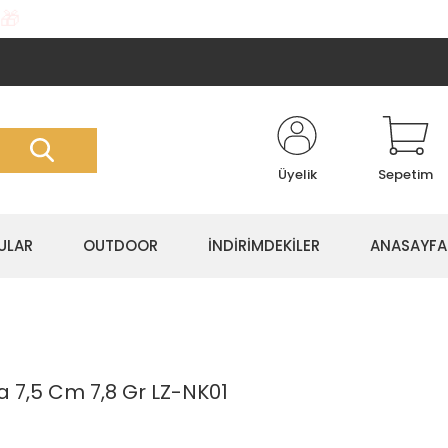
🎁
Üyelik
Sepetim
ULAR
OUTDOOR
İNDİRİMDEKİLER
ANASAYFA
 7,5 Cm 7,8 Gr LZ-NK01