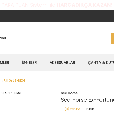
 PARA PUAN Sistemi ile
HARCADIKÇA KAZAN!
EMLER
İĞNELER
AKSESUARLAR
ÇANTA & KUT
m 7,8 Gr LZ-NK01
Sea Horse
Sea Horse Ex-Fortuna
(0) Yorum
- 0 Puan