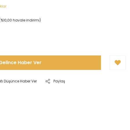
klar
(%10,00 havale indirimi)
!
Gelince Haber Ver
atı Düşünce Haber Ver
Paylaş