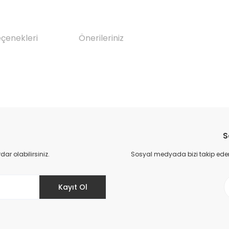
eçenekleri
Önerileriniz
da yetersiz gördüğünüz noktaları öneri formunu kullanarak tarafımıza il
Bu ürüne ilk yorumu siz yapın!
S
Yorum Yaz
r olabilirsiniz.
Sosyal medyada bizi takip eder
Kayıt Ol