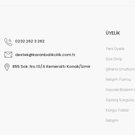
ÜYELİK
0232 262 3 262
Yeni Üyelik
destek@karanbalikcilik.com.tr
Üye Girişi
855 Sok. No.10/A Kemeraltı Konak/İzmir
Şifremi Unuttum
İletişim Formu
Havale Bildirim
Sipariş Sorgula
Kargo Takibi
İletişim