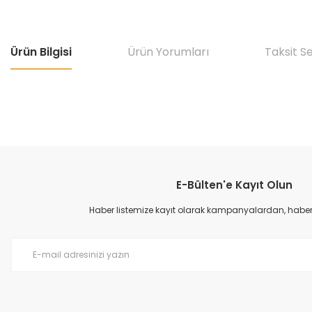
Ürün Bilgisi
Ürün Yorumları
Taksit S
Bu ürünün fiyat bilgisi, resim, ürün açıklamalarında ve diğer konular
Görüş ve önerileriniz için teşekkür ederiz.
E-Bülten'e Kayıt Olun
Ürün resmi kalitesiz, bozuk veya görüntülenemiyor.
Ürün açıklamasında eksik bilgiler bulunuyor.
Haber listemize kayıt olarak kampanyalardan, haberda
Ürün bilgilerinde hatalar bulunuyor.
Ürün fiyatı diğer sitelerden daha pahalı.
Bu ürüne benzer farklı alternatifler olmalı.