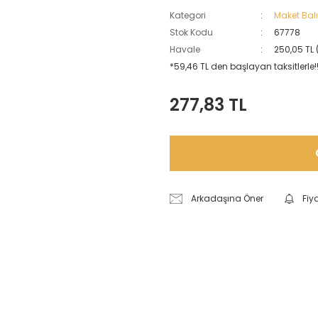
Kategori
Maket Balı
Stok Kodu
67778
Havale
250,05 TL 
*59,46 TL den başlayan taksitlerle!
277,83 TL
Arkadaşına Öner
Fiy