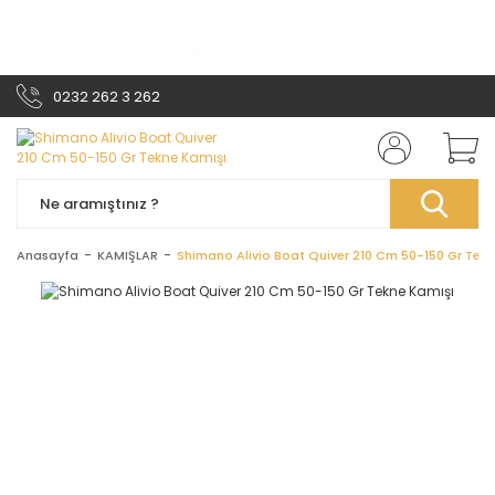
🎁 PARA PUAN Sistemi ile
HARCADIKÇA
KAZAN!
🎁
0232 262 3 262
Anasayfa
KAMIŞLAR
Shimano Alivio Boat Quiver 210 Cm 50-150 Gr Tekn