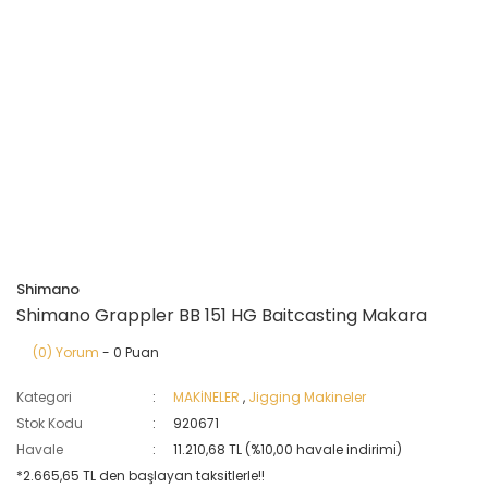
Shimano
Shimano Grappler BB 151 HG Baitcasting Makara
(0) Yorum
- 0 Puan
Kategori
MAKİNELER
,
Jigging Makineler
Stok Kodu
920671
Havale
11.210,68 TL (%10,00 havale indirimi)
*2.665,65 TL den başlayan taksitlerle!!