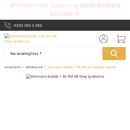
🎁 PARA PUAN Sistemi ile
HARCADIKÇA
KAZAN!
🎁
0232 262 3 262
Anasayfa
MİSİNALAR
Shimano Kairiki + 8x 150 Mt Grey İp Misina