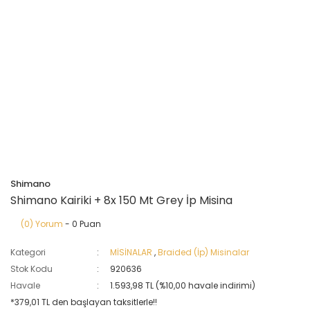
Shimano
Shimano Kairiki + 8x 150 Mt Grey İp Misina
(0) Yorum
- 0 Puan
Kategori
MİSİNALAR
,
Braided (İp) Misinalar
Stok Kodu
920636
Havale
1.593,98 TL (%10,00 havale indirimi)
*379,01 TL den başlayan taksitlerle!!