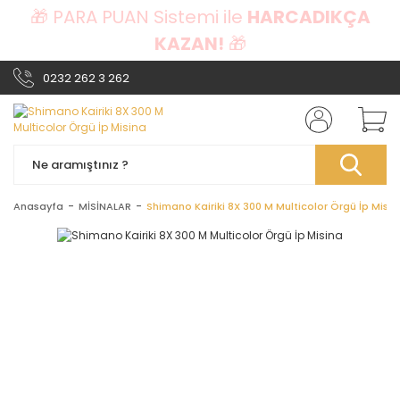
🎁 PARA PUAN Sistemi ile
HARCADIKÇA
KAZAN!
🎁
0232 262 3 262
Anasayfa
MİSİNALAR
Shimano Kairiki 8X 300 M Multicolor Örgü İp Misin