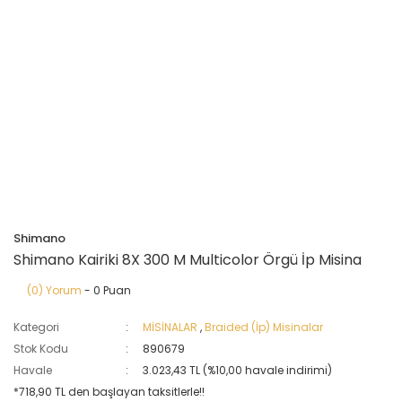
Shimano
Shimano Kairiki 8X 300 M Multicolor Örgü İp Misina
(0) Yorum
- 0 Puan
Kategori
MİSİNALAR
,
Braided (İp) Misinalar
Stok Kodu
890679
Havale
3.023,43 TL (%10,00 havale indirimi)
*718,90 TL den başlayan taksitlerle!!