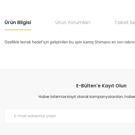
Ürün Bilgisi
Ürün Yorumları
Taksit S
Özellikle levrek hedef için geliştirilen bu spin kamış Shimano en son tek
Bu ürünün fiyat bilgisi, resim, ürün açıklamalarında ve diğer konular
Görüş ve önerileriniz için teşekkür ederiz.
E-Bülten'e Kayıt Olun
Ürün resmi kalitesiz, bozuk veya görüntülenemiyor.
Ürün açıklamasında eksik bilgiler bulunuyor.
Haber listemize kayıt olarak kampanyalardan, haberda
Ürün bilgilerinde hatalar bulunuyor.
Ürün fiyatı diğer sitelerden daha pahalı.
Bu ürüne benzer farklı alternatifler olmalı.