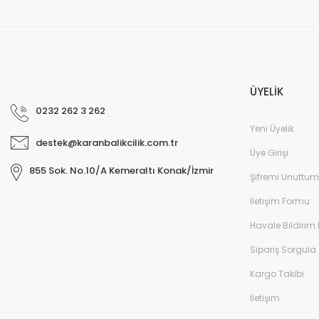
ÜYELİK
0232 262 3 262
Yeni Üyelik
destek@karanbalikcilik.com.tr
Üye Girişi
855 Sok. No.10/A Kemeraltı Konak/İzmir
Şifremi Unuttum
İletişim Formu
Havale Bildirim
Sipariş Sorgula
Kargo Takibi
İletişim