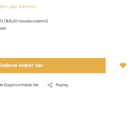
şları
,
Spin Kamışları
TL (%10,00 havale indirimi)
le!!
Gelince Haber Ver
atı Düşünce Haber Ver
Paylaş