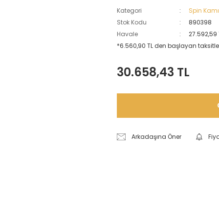
Kategori
Spin Kamı
Stok Kodu
890398
Havale
27.592,59 
*6.560,90 TL den başlayan taksitler
30.658,43 TL
Arkadaşına Öner
Fiy