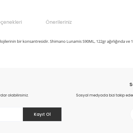
eçenekleri
Önerileriniz
nolojilerinin bir konsantresidir. Shimano Lunamis S90ML, 122gr ağırlığında ve
da yetersiz gördüğünüz noktaları öneri formunu kullanarak tarafımıza il
Bu ürüne ilk yorumu siz yapın!
S
Yorum Yaz
r olabilirsiniz.
Sosyal medyada bizi takip eder
Kayıt Ol