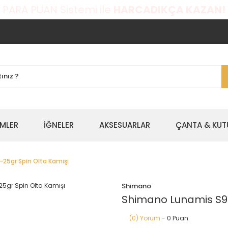
 PARA PUAN Sistemi ile
HARCADIKÇA KAZAN!
EMLER
İĞNELER
AKSESUARLAR
ÇANTA & KUT
25gr Spin Olta Kamışı
Shimano
Shimano Lunamis S90
(0) Yorum
- 0 Puan