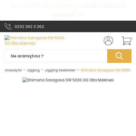
🎁 PARA PUAN Sistemi ile
HARCADIKÇA
KAZAN!
🎁
0232 262 3 262
Anasayfa
Jigging
Jigging Makineler
Shimano Saragosa SW 5000 XG 