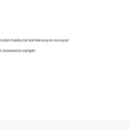
çısından harika bir kombinasyon sunuyor.
n bazılarına sahiptir.
etebilirsiniz.