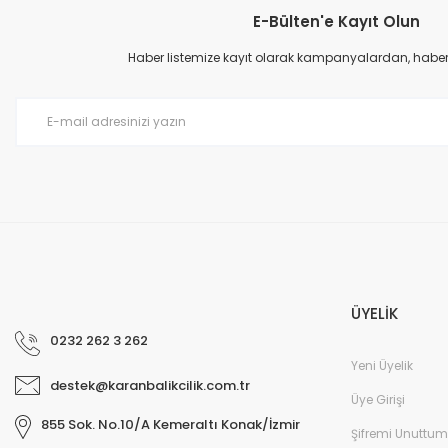
E-Bülten'e Kayıt Olun
Ürün açıklamasında eksik bilgiler bulunuyor.
Ürün bilgilerinde hatalar bulunuyor.
Haber listemize kayıt olarak kampanyalardan, haberda
Ürün fiyatı diğer sitelerden daha pahalı.
Bu ürüne benzer farklı alternatifler olmalı.
ÜYELİK
0232 262 3 262
Yeni Üyelik
destek@karanbalikcilik.com.tr
Üye Girişi
855 Sok. No.10/A Kemeraltı Konak/İzmir
Şifremi Unuttum