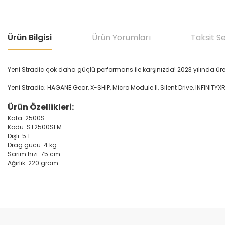
Ürün Bilgisi
Ürün Yorumları
Taksit S
Yeni Stradic çok daha güçlü performans ile karşınızda! 2023 yılında ür
Yeni Stradic; HAGANE Gear, X-SHIP, Micro Module II, Silent Drive, INFINITY
Ürün Özellikleri:
Kafa: 2500S
Kodu: ST2500SFM
Dişli: 5.1
Drag gücü: 4 kg
Sarım hızı: 75 cm
Ağırlık: 220 gram
Bu ürünün fiyat bilgisi, resim, ürün açıklamalarında ve diğer konular
Görüş ve önerileriniz için teşekkür ederiz.
Ürün resmi kalitesiz, bozuk veya görüntülenemiyor.