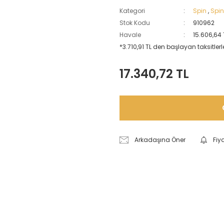
Kategori
Spin
,
Spin
Stok Kodu
910962
Havale
15.606,64 
*3.710,91 TL den başlayan taksitlerle
17.340,72 TL
Arkadaşına Öner
Fiy