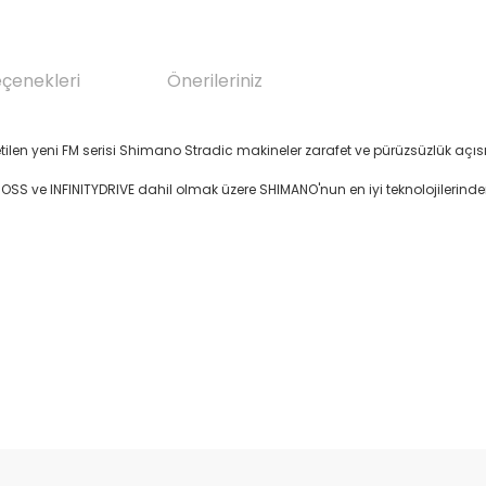
eçenekleri
Önerileriniz
etilen yeni FM serisi Shimano Stradic makineler zarafet ve pürüzsüzlük a
XROSS ve INFINITYDRIVE dahil olmak üzere SHIMANO'nun en iyi teknolojilerinde
da yetersiz gördüğünüz noktaları öneri formunu kullanarak tarafımıza il
Bu ürüne ilk yorumu siz yapın!