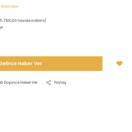
 Makineleri
TL (%10,00 havale indirimi)
!!
Gelince Haber Ver
atı Düşünce Haber Ver
Paylaş