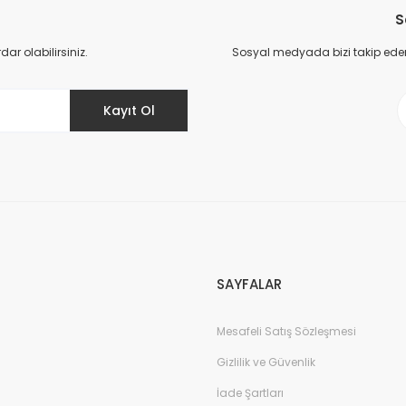
Yorum Yaz
S
r olabilirsiniz.
Sosyal medyada bizi takip eder
Kayıt Ol
Gönder
SAYFALAR
Mesafeli Satış Sözleşmesi
Gizlilik ve Güvenlik
İade Şartları