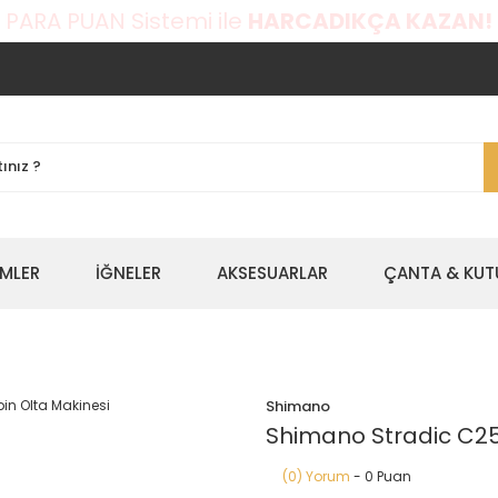
 PARA PUAN Sistemi ile
HARCADIKÇA KAZAN!
EMLER
İĞNELER
AKSESUARLAR
ÇANTA & KUT
Shimano
Shimano Stradic C25
(0) Yorum
- 0 Puan