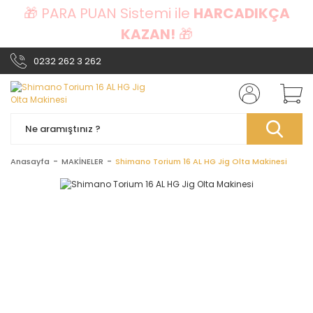
🎁 PARA PUAN Sistemi ile
HARCADIKÇA
KAZAN!
🎁
0232 262 3 262
Anasayfa
MAKİNELER
Shimano Torium 16 AL HG Jig Olta Makinesi