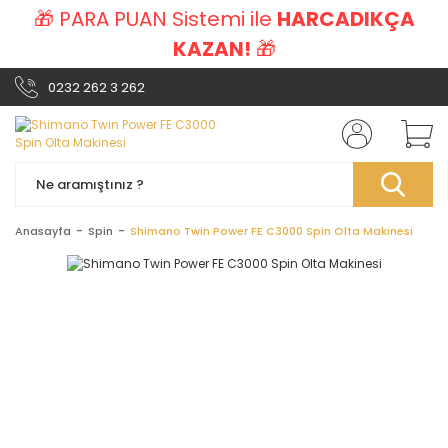
🎁 PARA PUAN Sistemi ile
HARCADIKÇA
KAZAN!
🎁
0232 262 3 262
Anasayfa
Spin
Shimano Twin Power FE C3000 Spin Olta Makinesi