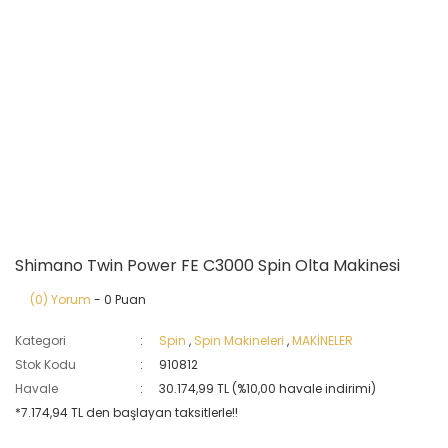
Shimano Twin Power FE C3000 Spin Olta Makinesi
(0) Yorum
- 0 Puan
Kategori
Spin
,
Spin Makineleri
,
MAKİNELER
Stok Kodu
910812
Havale
30.174,99 TL (%10,00 havale indirimi)
*7.174,94 TL den başlayan taksitlerle!!