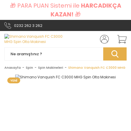
🎁 PARA PUAN Sistemi ile
HARCADIKÇA
KAZAN!
🎁
0232 262 3 262
Anasayfa
Spin
Spin Makineleri
Shimano Vanquish FC C3000 MHG Spi
YENİ