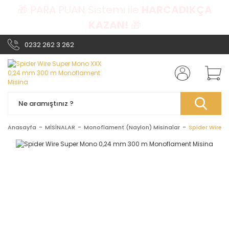
🎁 PARA PUAN Sistemi ile
HARCADIKÇA
KAZAN!
🎁
0232 262 3 262
Anasayfa
MİSİNALAR
Monoflament (Naylon) Misinalar
Spider Wire 