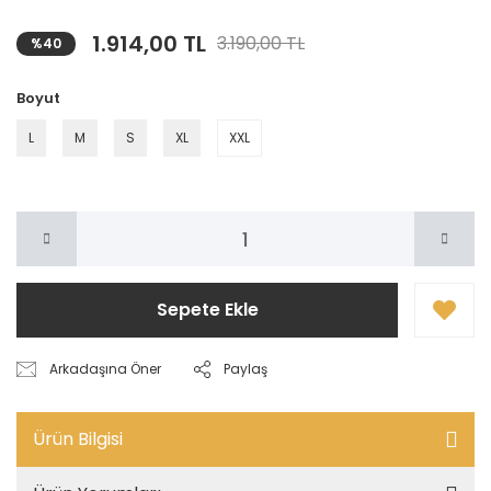
1.914,00 TL
3.190,00 TL
%40
Boyut
L
M
S
XL
XXL
Sepete Ekle
Arkadaşına Öner
Paylaş
Ürün Bilgisi