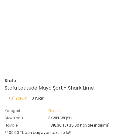
Stafu
Stafu Latitude Mayo Şort - Shark Lime
(0) Yorum
- 0 Puan
Kategori
Giysiler
Stok Kodu
3XWPUWQYHL
Havale
1.818,30 TL (%5,00 havale indirimi)
*409,60 TL den başlayan taksitlerle!!