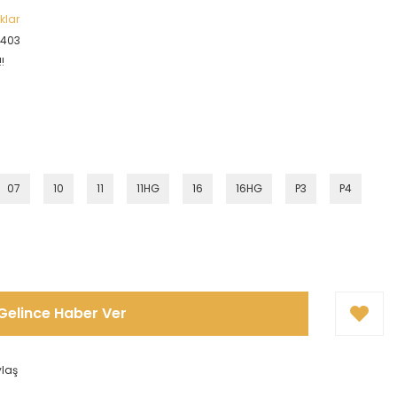
klar
9403
!
07
10
11
11HG
16
16HG
P3
P4
Gelince Haber Ver
ylaş