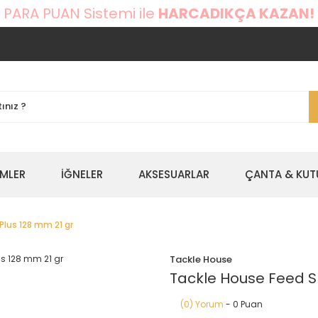
 PARA PUAN Sistemi ile
HARCADIKÇA KAZAN!
EMLER
İĞNELER
AKSESUARLAR
ÇANTA & KUT
Plus 128 mm 21 gr
Tackle House
Tackle House Feed S
(0) Yorum
- 0 Puan