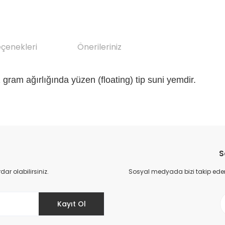
eçenekleri
Önerileriniz
am ağırlığında yüzen (floating) tip suni yemdir.
da yetersiz gördüğünüz noktaları öneri formunu kullanarak tarafımıza il
Bu ürüne ilk yorumu siz yapın!
S
Yorum Yaz
r olabilirsiniz.
Sosyal medyada bizi takip eder
Kayıt Ol