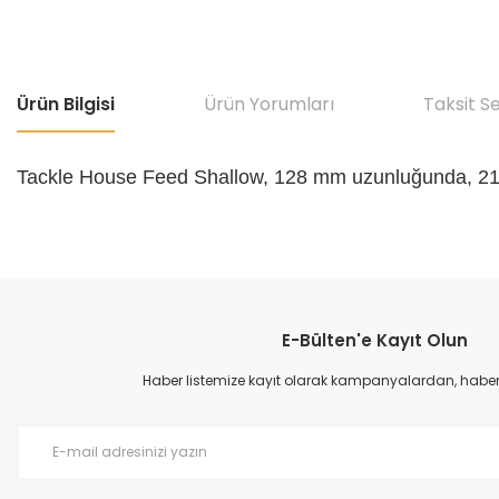
Ürün Bilgisi
Ürün Yorumları
Taksit S
Tackle House Feed Shallow, 128 mm uzunluğunda, 21 gr
Bu ürünün fiyat bilgisi, resim, ürün açıklamalarında ve diğer konular
Görüş ve önerileriniz için teşekkür ederiz.
E-Bülten'e Kayıt Olun
Ürün resmi kalitesiz, bozuk veya görüntülenemiyor.
Ürün açıklamasında eksik bilgiler bulunuyor.
Haber listemize kayıt olarak kampanyalardan, haberda
Ürün bilgilerinde hatalar bulunuyor.
Ürün fiyatı diğer sitelerden daha pahalı.
Bu ürüne benzer farklı alternatifler olmalı.