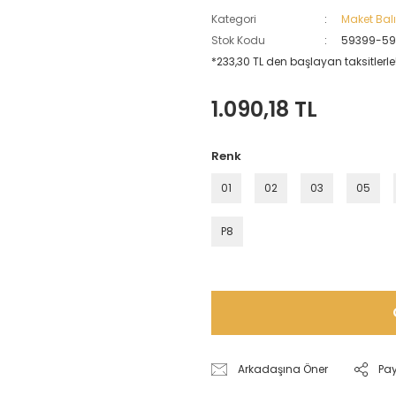
Kategori
Maket Balı
Stok Kodu
59399-5
*233,30 TL den başlayan taksitlerle!
1.090,18 TL
Renk
01
02
03
05
P8
Arkadaşına Öner
Pa