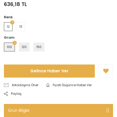
636,18 TL
Renk
12
13
Gram
100
120
150
Gelince Haber Ver
Arkadaşına Öner
Fiyatı Düşünce Haber Ver
Paylaş
Ürün Bilgisi