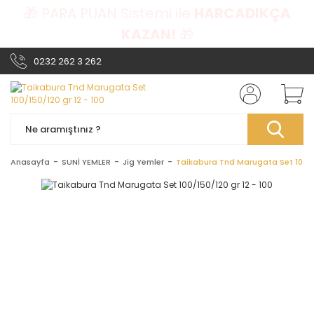
🎁 PARA PUAN Sistemi ile
HARCADIKÇA
KAZAN!
🎁
0232 262 3 262
Anasayfa
SUNİ YEMLER
Jig Yemler
Taikabura Tnd Marugata Set 100/15