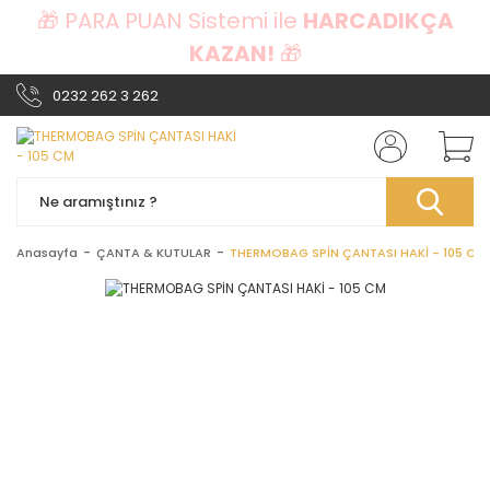
🎁 PARA PUAN Sistemi ile
HARCADIKÇA
KAZAN!
🎁
0232 262 3 262
Anasayfa
ÇANTA & KUTULAR
THERMOBAG SPİN ÇANTASI HAKİ - 105 CM