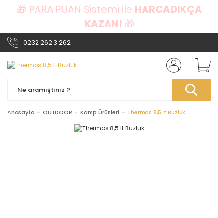
🎁 PARA PUAN Sistemi ile
HARCADIKÇA
KAZAN!
🎁
0232 262 3 262
Anasayfa
OUTDOOR
Kamp Ürünleri
Thermos 8,5 lt Buzluk