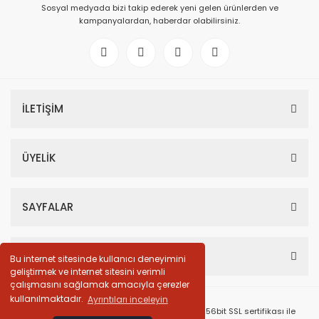
Sosyal medyada bizi takip ederek yeni gelen ürünlerden ve
kampanyalardan, haberdar olabilirsiniz.
İLETİŞİM
ÜYELİK
SAYFALAR
HESABIM
Bu internet sitesinde kullanıcı deneyimini
geliştirmek ve internet sitesini verimli
çalışmasını sağlamak amacıyla çerezler
kullanılmaktadır.
Ayrıntıları inceleyin
© Tüm Hakları Saklıdır. Kredi kartı bilgileriniz 256bit SSL sertifikası ile