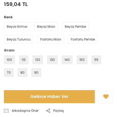
159,04 TL
Renk
Beyaz Kırmızı
Beyaz Mavi
Beyaz Pembe
Beyaz Turuncu
Fosforlu Mavi
Fosforlu Pembe
Gram
100
113
120
130
140
150
55
70
80
90
Gelince Haber Ver
Arkadaşına Öner
Paylaş