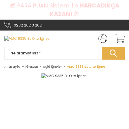
🎁 PARA PUAN Sistemi ile
HARCADIKÇA
KAZAN!
🎁
0232 262 3 262
Anasayfa
İĞNELER
Üçlü İğneler
VMC 9335 BL Olta İğnesi