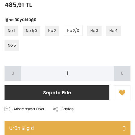
485,91 TL
İğne Büyüklüğü
No:1
No:1/0
No:2
No:2/0
No:3
No:4
No:5
Sepete Ekle
Arkadaşına Öner
Paylaş
Ürün Bilgisi