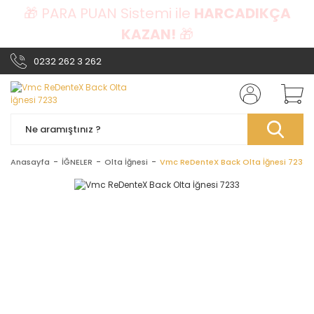
🎁 PARA PUAN Sistemi ile
HARCADIKÇA
KAZAN!
🎁
0232 262 3 262
Anasayfa
İĞNELER
Olta İğnesi
Vmc ReDenteX Back Olta İğnesi 7233