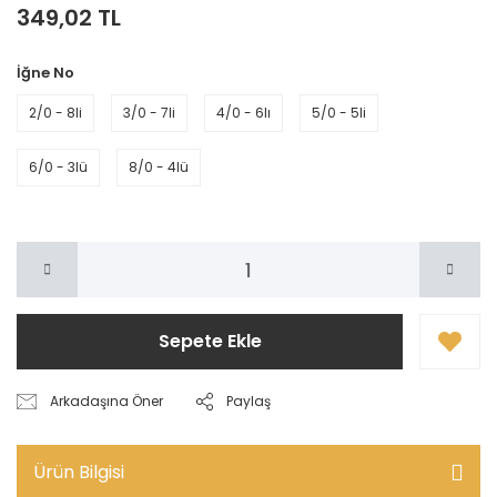
349,02 TL
İğne No
2/0 - 8li
3/0 - 7li
4/0 - 6lı
5/0 - 5li
6/0 - 3lü
8/0 - 4lü
Sepete Ekle
Arkadaşına Öner
Paylaş
Ürün Bilgisi