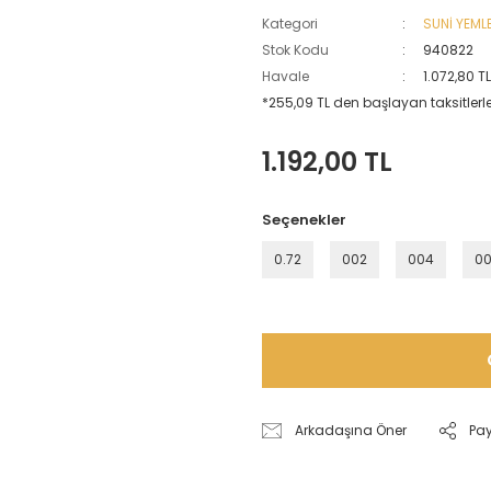
Kategori
SUNİ YEML
Stok Kodu
940822
Havale
1.072,80 T
*255,09 TL den başlayan taksitlerle
1.192,00 TL
Seçenekler
0.72
002
004
0
Arkadaşına Öner
Pa