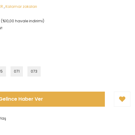
ER
,
Kalamar zokaları
L (%10,00 havale indirimi)
!!
05
071
073
Gelince Haber Ver
ylaş