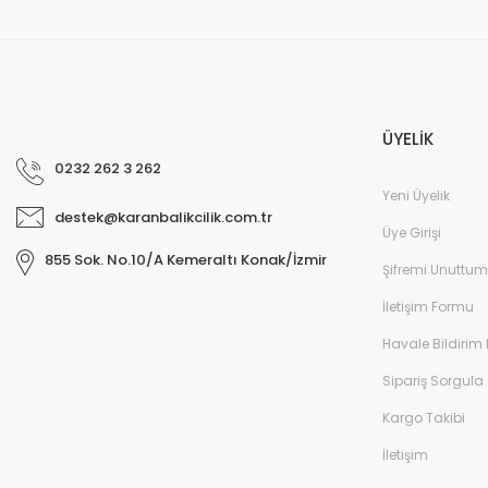
ÜYELİK
0232 262 3 262
Yeni Üyelik
destek@karanbalikcilik.com.tr
Üye Girişi
855 Sok. No.10/A Kemeraltı Konak/İzmir
Şifremi Unuttum
İletişim Formu
Havale Bildirim
Sipariş Sorgula
Kargo Takibi
İletişim