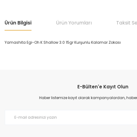
Ürün Bilgisi
Ürün Yorumları
Taksit S
Yamashita Egi-Oh K Shallow 3.0 15gr Kurşunlu Kalamar Zokası
Bu ürünün fiyat bilgisi, resim, ürün açıklamalarında ve diğer konular
Görüş ve önerileriniz için teşekkür ederiz.
E-Bülten'e Kayıt Olun
Ürün resmi kalitesiz, bozuk veya görüntülenemiyor.
Ürün açıklamasında eksik bilgiler bulunuyor.
Haber listemize kayıt olarak kampanyalardan, haberda
Ürün bilgilerinde hatalar bulunuyor.
Ürün fiyatı diğer sitelerden daha pahalı.
Bu ürüne benzer farklı alternatifler olmalı.