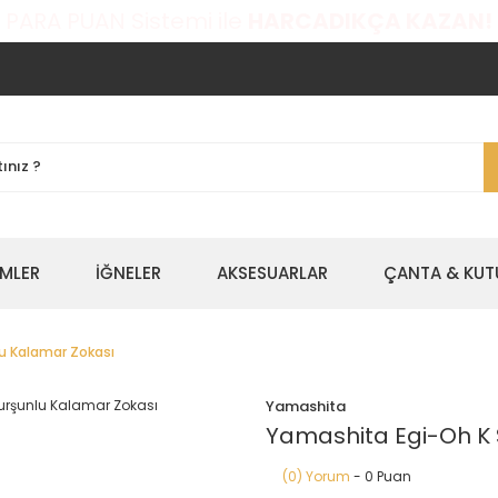
 PARA PUAN Sistemi ile
HARCADIKÇA KAZAN!
EMLER
İĞNELER
AKSESUARLAR
ÇANTA & KUT
lu Kalamar Zokası
Yamashita
Yamashita Egi-Oh K S
(0) Yorum
- 0 Puan