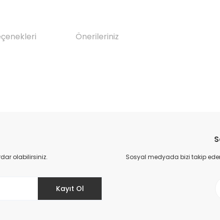
eçenekleri
Önerileriniz
da yetersiz gördüğünüz noktaları öneri formunu kullanarak tarafımıza il
Bu ürüne ilk yorumu siz yapın!
S
Yorum Yaz
r olabilirsiniz.
Sosyal medyada bizi takip eder
Kayıt Ol