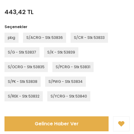
443,42 TL
Seçenekler
pbg
S/ACRG - Stk 53836
S/CR - Stk 53833
S/G - Stk 53837
S/K - Stk 53839
S/OCRG - Stk 53835
S/PCRG - Stk 53831
S/PK - Stk 53838
S/PWG - Stk 53834
S/REK - Stk 53832
S/YCRG - Stk 53840
Gelince Haber Ver