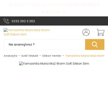
🎁 PARA PUAN Sistemi ile
HARCADIKÇA
KAZAN!
🎁
0232 262 3 262
Anasayfa
SUNİ YEMLER
Silikon Yemler
Yamashita Maria Ma2 Worm Sof