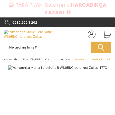
🎁 PARA PUAN Sistemi ile
HARCADIKÇA
KAZAN!
🎁
0232 262 3 262
Anasayfa
SUNİ YEMLER
Kalamar zokaları
Yamashita Maria Toto Sut