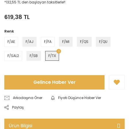
*132,55 TL den başlayan taksitlerle!!
619,38 TL
Renk
F/AE
F/AJ
F/FA
F/MI
F/QS
F/QU
F/SAL2
F/SB
F/TX
Gelince Haber Ver
Arkadaşına Öner
Fiyatı Düşünce Haber Ver
Paylaş
Ürün Bilgisi