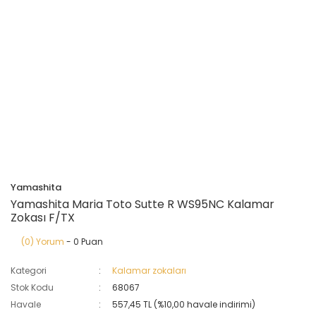
Yamashita
Yamashita Maria Toto Sutte R WS95NC Kalamar
Zokası F/TX
(0) Yorum
- 0 Puan
Kategori
Kalamar zokaları
Stok Kodu
68067
Havale
557,45 TL (%10,00 havale indirimi)