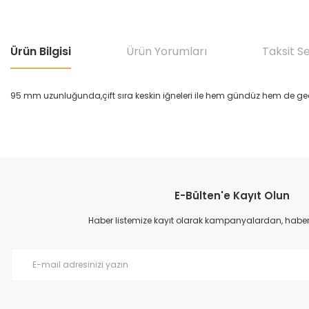
Ürün Bilgisi
Ürün Yorumları
Taksit S
95 mm uzunluğunda,çift sıra keskin iğneleri ile hem gündüz hem de gece 
Bu ürünün fiyat bilgisi, resim, ürün açıklamalarında ve diğer konular
Görüş ve önerileriniz için teşekkür ederiz.
E-Bülten'e Kayıt Olun
Ürün resmi kalitesiz, bozuk veya görüntülenemiyor.
Ürün açıklamasında eksik bilgiler bulunuyor.
Haber listemize kayıt olarak kampanyalardan, haberda
Ürün bilgilerinde hatalar bulunuyor.
Ürün fiyatı diğer sitelerden daha pahalı.
Bu ürüne benzer farklı alternatifler olmalı.