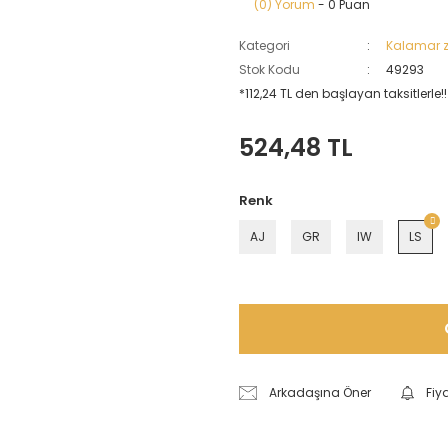
(0) Yorum
- 0 Puan
Kategori
Kalamar z
Stok Kodu
49293
*112,24 TL den başlayan taksitlerle!!
524,48 TL
Renk
AJ
GR
IW
LS
Arkadaşına Öner
Fiy