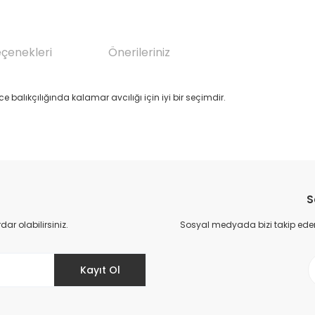
eçenekleri
Önerileriniz
balıkçılığında kalamar avcılığı için iyi bir seçimdir.
da yetersiz gördüğünüz noktaları öneri formunu kullanarak tarafımıza il
Bu ürüne ilk yorumu siz yapın!
S
Yorum Yaz
r olabilirsiniz.
Sosyal medyada bizi takip eder
Kayıt Ol