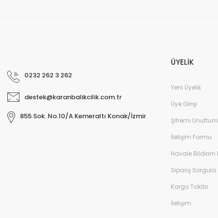
ÜYELİK
0232 262 3 262
Yeni Üyelik
destek@karanbalikcilik.com.tr
Üye Girişi
855 Sok. No.10/A Kemeraltı Konak/İzmir
Şifremi Unuttum
İletişim Formu
Havale Bildirim
Sipariş Sorgula
Kargo Takibi
İletişim