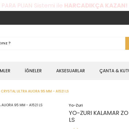
 PARA PUAN Sistemi ile
HARCADIKÇA KAZAN!
EMLER
İĞNELER
AKSESUARLAR
ÇANTA & KUT
 CRYSTAL ULTRA AUORA 95 MM - A1521 LS
Yo-Zuri
YO-ZURI KALAMAR ZO
LS