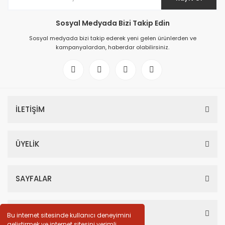
Sosyal Medyada Bizi Takip Edin
Sosyal medyada bizi takip ederek yeni gelen ürünlerden ve
kampanyalardan, haberdar olabilirsiniz.
İLETİŞİM
ÜYELİK
SAYFALAR
HESABIM
Bu internet sitesinde kullanıcı deneyimini
geliştirmek ve internet sitesini verimli