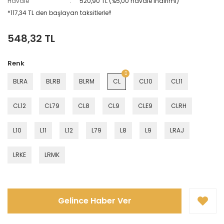
Havale
520,90 TL (%5,00 havale indirimi)
*117,34 TL den başlayan taksitlerle!!
548,32 TL
Renk
BLRA
BLRB
BLRM
CL
CL10
CL11
CL12
CL79
CL8
CL9
CLE9
CLRH
L10
L11
L12
L79
L8
L9
LRAJ
LRKE
LRMK
Gelince Haber Ver