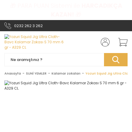
🎁 PARA PUAN Sistemi ile
HARCADIKÇA
KAZAN!
🎁
0232 262 3 262
Anasayfa
SUNİ YEMLER
Kalamar zokaları
Yozuri Squid Jig Ultra Clo