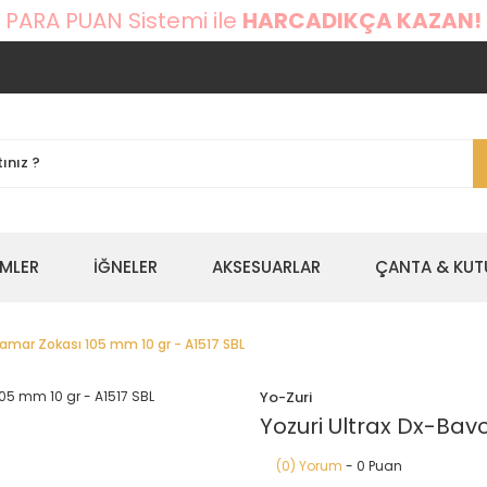
 PARA PUAN Sistemi ile
HARCADIKÇA KAZAN!
EMLER
İĞNELER
AKSESUARLAR
ÇANTA & KUT
lamar Zokası 105 mm 10 gr - A1517 SBL
Yo-Zuri
Yozuri Ultrax Dx-Bav
(0) Yorum
- 0 Puan