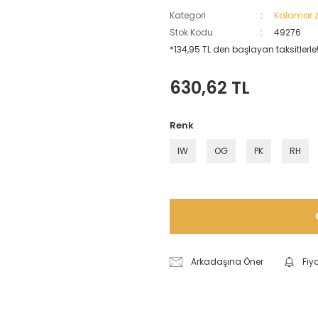
Kategori
Kalamar z
Stok Kodu
49276
*134,95 TL den başlayan taksitlerle!
630,62 TL
Renk
IW
OG
PK
RH
Arkadaşına Öner
Fiy