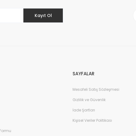
Kayıt Ol
Gönder
SAYFALAR
Mesafeli Satış Sözleşmesi
Gizlilik ve Güvenlik
İade Şartları
Kişisel Veriler Politikası
 Formu