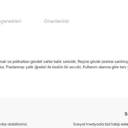
eçenekleri
Önerileriniz
lamalı ve polikarbon gövdeli sahte balık serisidir, Reçine gövde üzerine sarılm
, Paslanmaz çelik iğneleri ile keskin bir avcıdır, Kullanım alanına göre ters 
da yetersiz gördüğünüz noktaları öneri formunu kullanarak tarafımıza il
Bu ürüne ilk yorumu siz yapın!
S
Yorum Yaz
r olabilirsiniz.
Sosyal medyada bizi takip eder