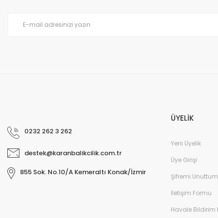
Ürün bilgilerinde hatalar bulunuyor.
Ürün fiyatı diğer sitelerden daha pahalı.
Bu ürüne benzer farklı alternatifler olmalı.
ÜYELİK
0232 262 3 262
Yeni Üyelik
destek@karanbalikcilik.com.tr
Üye Girişi
855 Sok. No.10/A Kemeraltı Konak/İzmir
Şifremi Unuttum
İletişim Formu
Havale Bildirim