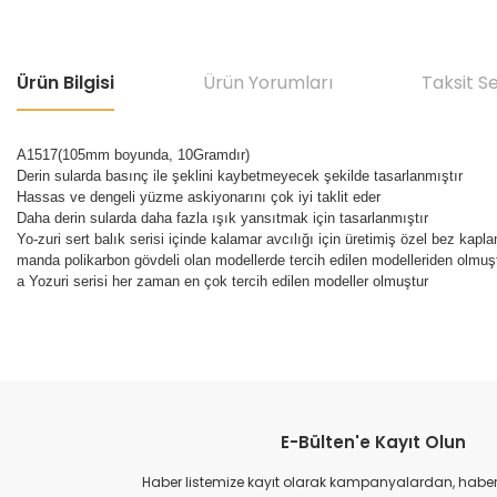
Ürün Bilgisi
Ürün Yorumları
Taksit S
A1517(105mm boyunda, 10Gramdır)
Derin sularda basınç ile şeklini kaybetmeyecek şekilde tasarlanmıştır
Hassas ve dengeli yüzme askiyonarını çok iyi taklit eder
Daha derin sularda daha fazla ışık yansıtmak için tasarlanmıştır
Yo-zuri sert balık serisi içinde kalamar avcılığı için üretimiş özel bez kap
manda polikarbon gövdeli olan modellerde tercih edilen modelleriden olmuştur
a Yozuri serisi her zaman en çok tercih edilen modeller olmuştur
Bu ürünün fiyat bilgisi, resim, ürün açıklamalarında ve diğer konular
Görüş ve önerileriniz için teşekkür ederiz.
E-Bülten'e Kayıt Olun
Ürün resmi kalitesiz, bozuk veya görüntülenemiyor.
Ürün açıklamasında eksik bilgiler bulunuyor.
Haber listemize kayıt olarak kampanyalardan, haberda