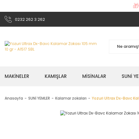

0232 262 3 262
MAKİNELER
KAMIŞLAR
MİSİNALAR
SUNİ Y
Anasayfa
SUNİ YEMLER
Kalamar zokaları
Yozuri Ultrax Dx-Bavc Ka