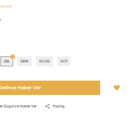
okaları
!
SBL
SBW
SCOG
SCP
Gelince Haber Ver
atı Düşünce Haber Ver
Paylaş