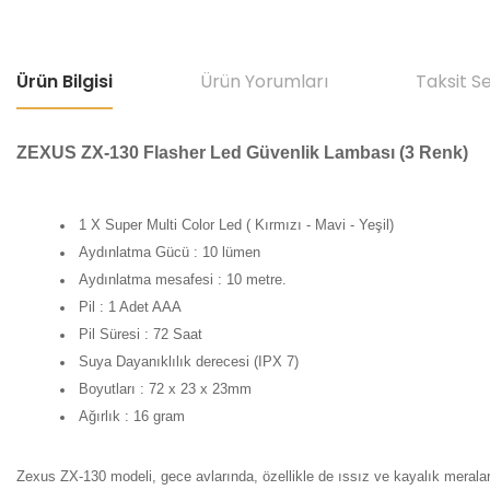
Ürün Bilgisi
Ürün Yorumları
Taksit S
ZEXUS ZX-130 Flasher Led Güvenlik Lambası (3 Renk)
1 X Super Multi Color Led ( Kırmızı - Mavi - Yeşil)
Aydınlatma Gücü : 10 lümen
Aydınlatma mesafesi : 10 metre.
Pil : 1 Adet AAA
Pil Süresi : 72 Saat
Suya Dayanıklılık derecesi (IPX 7)
Boyutları : 72 x 23 x 23mm
Ağırlık : 16 gram
Zexus ZX-130 modeli, gece avlarında, özellikle de ıssız ve kayalık merala