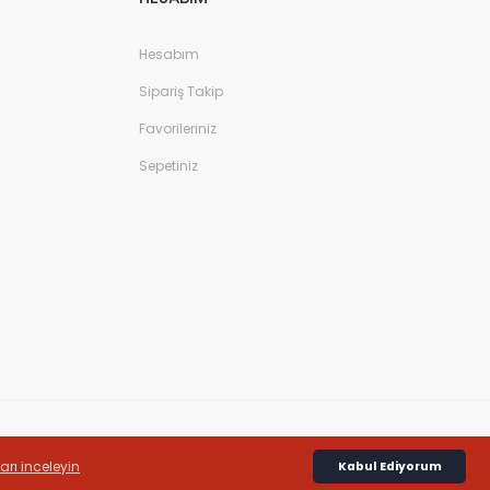
Hesabım
Sipariş Takip
Favorileriniz
Sepetiniz
ları inceleyin
Kabul Ediyorum