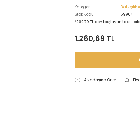
Kategori
Balıkçılık
Stok Kodu
59964
*269,79 TL den başlayan taksitlerle
1.260,69 TL
Arkadaşına Öner
Fiy