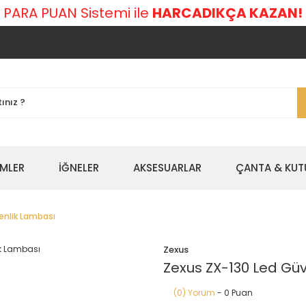
 PARA PUAN Sistemi ile
HARCADIKÇA KAZAN!
EMLER
İĞNELER
AKSESUARLAR
ÇANTA & KUT
enlik Lambası
Zexus
Zexus ZX-130 Led Gü
(0) Yorum
- 0 Puan