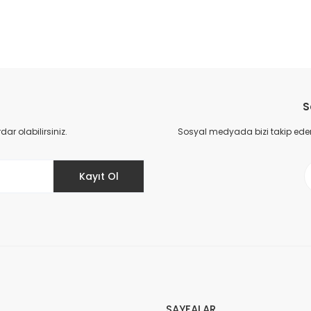
da yetersiz gördüğünüz noktaları öneri formunu kullanarak tarafımıza il
Bu ürüne ilk yorumu siz yapın!
S
Yorum Yaz
r olabilirsiniz.
Sosyal medyada bizi takip eder
Kayıt Ol
Gönder
SAYFALAR