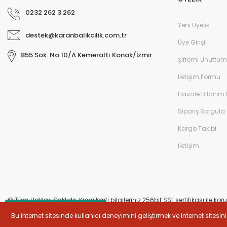
0232 262 3 262
Yeni Üyelik
destek@karanbalikcilik.com.tr
Üye Girişi
855 Sok. No.10/A Kemeraltı Konak/İzmir
Şifremi Unuttum
İletişim Formu
Havale Bildirim
Sipariş Sorgula
Kargo Takibi
İletişim
© Tüm Hakları Saklıdır. Kredi kartı bilgileriniz 256bit SSL sertifikası ile k
Whatsapp İletişim
Bu internet sitesinde kullanıcı deneyimini geliştirmek ve internet site