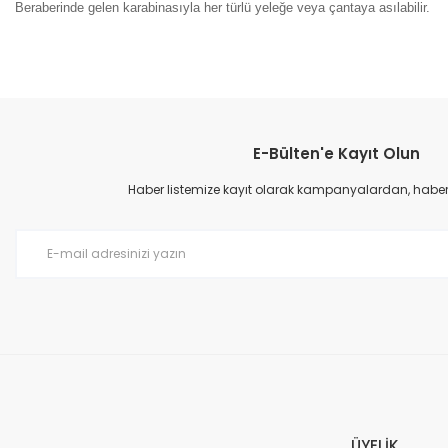
Beraberinde gelen karabinasıyla her türlü yeleğe veya çantaya asılabilir.
Bu ürünün fiyat bilgisi, resim, ürün açıklamalarında ve diğer konular
Görüş ve önerileriniz için teşekkür ederiz.
E-Bülten'e Kayıt Olun
Ürün resmi kalitesiz, bozuk veya görüntülenemiyor.
Ürün açıklamasında eksik bilgiler bulunuyor.
Haber listemize kayıt olarak kampanyalardan, haberda
Ürün bilgilerinde hatalar bulunuyor.
Ürün fiyatı diğer sitelerden daha pahalı.
Bu ürüne benzer farklı alternatifler olmalı.
ÜYELİK