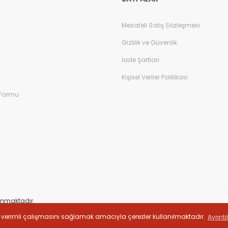
Mesafeli Satış Sözleşmesi
Gizlilik ve Güvenlik
İade Şartları
Kişisel Veriler Politikası
 Formu
orunmaktadır.
sini verimli çalışmasını sağlamak amacıyla çerezler kullanılmaktadır.
Ayrıntı
ile
ideasoft
e-