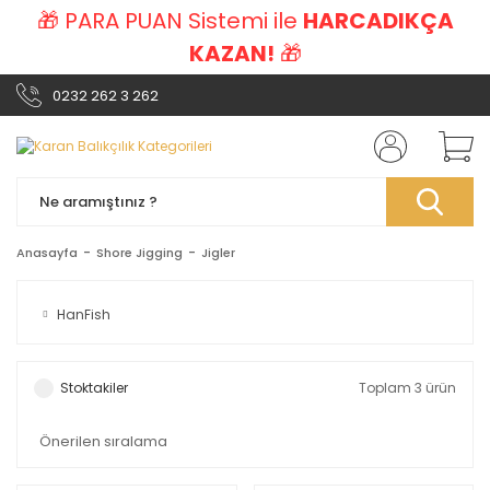
🎁 PARA PUAN Sistemi ile
HARCADIKÇA
KAZAN!
🎁
0232 262 3 262
Anasayfa
Shore Jigging
Jigler
HanFish
Stoktakiler
Toplam 3 ürün