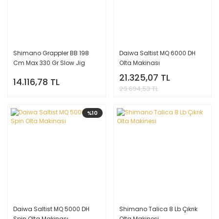
Shimano Grappler BB 198
Daiwa Saltist MQ 6000 DH
Cm Max 330 Gr Slow Jig
Olta Makinası
Kamışı
21.325,07 TL
14.116,78 TL
23.694,53 TL
%10
Daiwa Saltist MQ 5000 DH
Shimano Talica 8 Lb Çıkrık
Spin Olta Makinası
Olta Makinesi