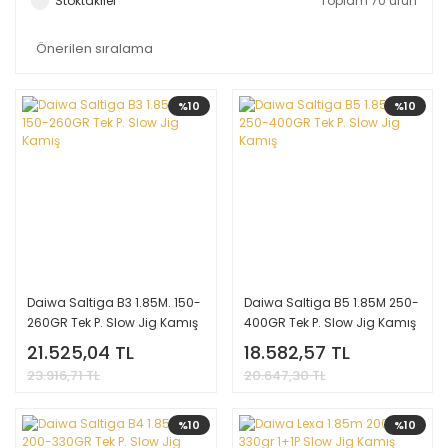
Stoktakiler
Toplam 70 ürün
%10
%10
Daiwa Saltiga B3 1.85M. 150-
Daiwa Saltiga B5 1.85M 250-
260GR Tek P. Slow Jig Kamış
400GR Tek P. Slow Jig Kamış
21.525,04 TL
18.582,57 TL
23.916,71 TL
20.647,30 TL
%10
%10