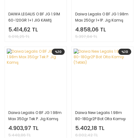
DAIWA LEGALIS O BF JG 1.91M
Daiwa Legalis O BF JG 1.98m
60-120GR 1+1 JIG KAMIŞ
Max 250gr 1+1P. Jig Kamış
(Tetikli)
5.414,62 TL
4.858,06 TL
6.016,25 TL
5.397,84 TL
%10
%10
Daiwa Legalis O BF JG 1.98m
Daiwa New Legalis 1.98m
Max 350gr Tek P. Jig Kamış
80-180gr2P Bot Olta Kamışı
(Tetikli)
4.903,97 TL
5.402,18 TL
5.448,86 TL
6.002,42 TL