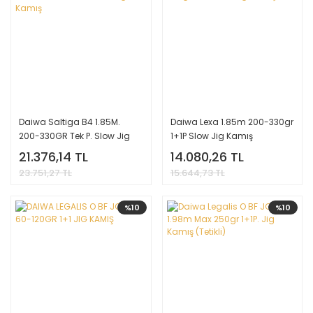
Daiwa Saltiga B4 1.85M.
Daiwa Lexa 1.85m 200-330gr
200-330GR Tek P. Slow Jig
1+1P Slow Jig Kamış
Kamış
21.376,14 TL
14.080,26 TL
23.751,27 TL
15.644,73 TL
%10
%10