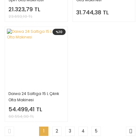
21.323,79 TL
31.744,38 TL
23.693,10 TL
%10
Daiwa 24 Saltiga 15 L Çıkrık
Olta Makinesi
54.499,41 TL
60.554,90 TL
1
2
3
4
5