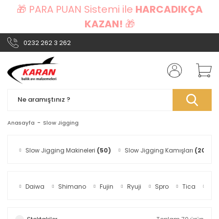
🎁 PARA PUAN Sistemi ile
HARCADIKÇA
KAZAN!
🎁
0232 262 3 262
Anasayfa
Slow Jigging
Slow Jigging Makineleri
(50)
Slow Jigging Kamışları
(20)
Daiwa
Shimano
Fujin
Ryuji
Spro
Tica
Bu