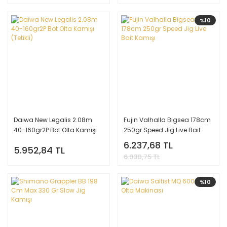
%10
Daiwa New Legalis 2.08m
Fujin Valhalla Bigsea 178cm
40-160gr2P Bot Olta Kamışı
250gr Speed Jig Live Bait
(Tetikli)
Kamışı
6.237,68 TL
5.952,84 TL
6.930,75 TL
%10