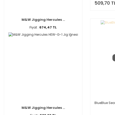
509,70 T
M&W Jigging Hercules ...
Fiyat :
674,47 TL
BlueBlue Sea
M&W Jigging Hercules ...