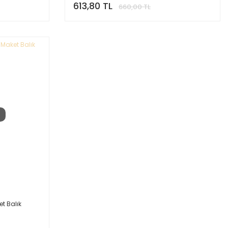
613,80 TL
660,00 TL
t Balık