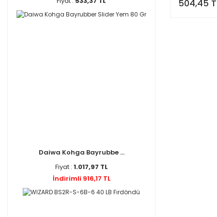
Fiyat :
533,37 TL
504,45 T
Daiwa Kohga Bayrubbe ...
Fiyat :
1.017,97 TL
İndirimli 916,17 TL