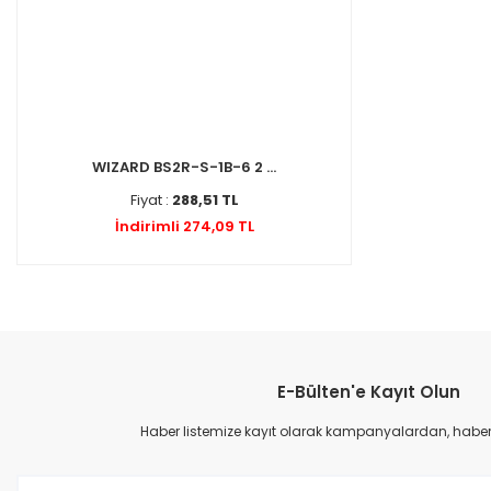
WIZARD BS2R-S-1B-6 2 ...
Fiyat :
288,51 TL
İndirimli 274,09 TL
E-Bülten'e Kayıt Olun
Haber listemize kayıt olarak kampanyalardan, haberda