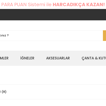
 PARA PUAN Sistemi ile
HARCADIKÇA KAZAN!
EMLER
İĞNELER
AKSESUARLAR
ÇANTA & KUT
ER
(8)