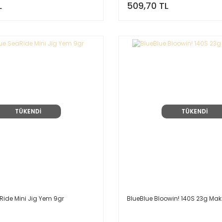
L
509,70 TL
TÜKENDİ
TÜKENDİ
Ride Mini Jig Yem 9gr
BlueBlue Bloowin! 140S 23g Make