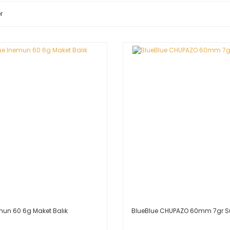
r
mun 60 6g Maket Balık
BlueBlue CHUPAZO 60mm 7gr Su