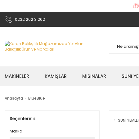

0232 262 3 262
MAKİNELER
KAMIŞLAR
MİSİNALAR
SUNİ Y
Anasayfa
BlueBlue
Seçimleriniz
SUNİ YEML
Marka