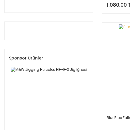
08 (2)
1.080,00 
11 (2)
47 (2)
ZG (2)
16 (1)
24 (1)
25 (1)
61 (1)
Sponsor Ürünler
63 (1)
ZEBRA GLOW (1)
BlueBlue Fal