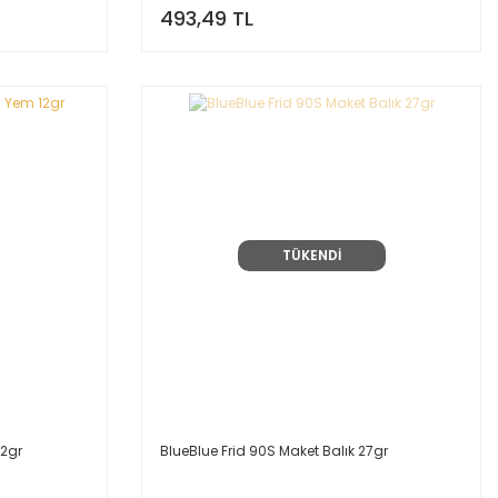
493,49 TL
TÜKENDİ
12gr
BlueBlue Frid 90S Maket Balık 27gr