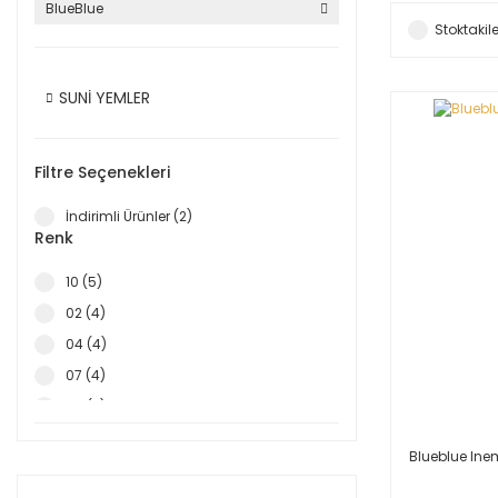
BlueBlue
Stoktakile
SUNİ YEMLER
Filtre Seçenekleri
İndirimli Ürünler (2)
Renk
10 (5)
02 (4)
04 (4)
07 (4)
05 (3)
03 (2)
Blueblue Ine
06 (2)