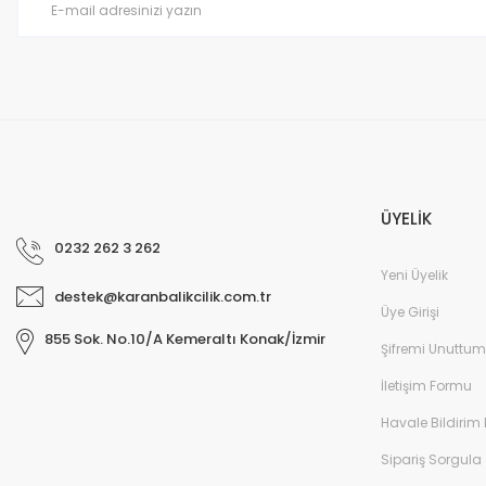
ÜYELİK
0232 262 3 262
Yeni Üyelik
destek@karanbalikcilik.com.tr
Üye Girişi
855 Sok. No.10/A Kemeraltı Konak/İzmir
Şifremi Unuttum
İletişim Formu
Havale Bildirim
Sipariş Sorgula