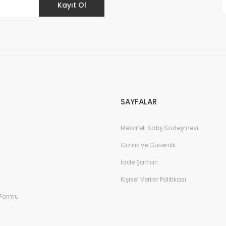
Kayıt Ol
SAYFALAR
Mesafeli Satış Sözleşmesi
Gizlilik ve Güvenlik
İade Şartları
Kişisel Veriler Politikası
 Formu