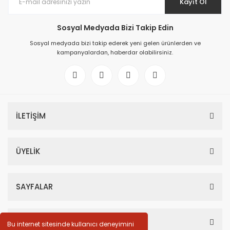
Kayıt Ol
Sosyal Medyada Bizi Takip Edin
Sosyal medyada bizi takip ederek yeni gelen ürünlerden ve
kampanyalardan, haberdar olabilirsiniz.
İLETİŞİM
ÜYELİK
SAYFALAR
HESABIM
Bu internet sitesinde kullanıcı deneyimini