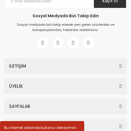
Kayıt Ol
Sosyal Medyada Bizi Takip Edin
Sosyal medyada bizi takip ederek yeni gelen ürünlerden ve
kampanyalardan, haberdar olabilirsiniz.
İLETİŞİM
ÜYELİK
SAYFALAR
HESABIM
Bu internet sitesinde kullanıcı deneyimini