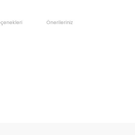
eçenekleri
Önerileriniz
da yetersiz gördüğünüz noktaları öneri formunu kullanarak tarafımıza il
Bu ürüne ilk yorumu siz yapın!