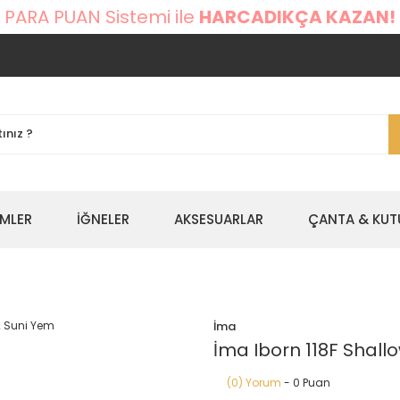
 PARA PUAN Sistemi ile
HARCADIKÇA KAZAN!
EMLER
İĞNELER
AKSESUARLAR
ÇANTA & KUT
İma
İma Iborn 118F Shall
(0) Yorum
- 0 Puan