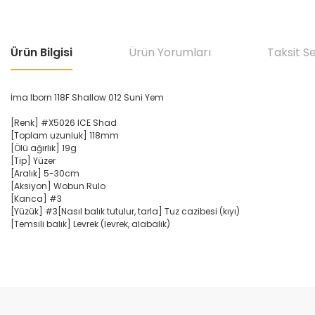
Ürün Bilgisi
Ürün Yorumları
Taksit S
İma Iborn 118F Shallow 012 Suni Yem
[Renk] #X5026 ICE Shad
[Toplam uzunluk] 118mm
[Ölü ağırlık] 19g
[Tip] Yüzer
[Aralık] 5-30cm
[Aksiyon] Wobun Rulo
[Kanca] #3
[Yüzük] #3
[Nasıl balık tutulur, tarla] Tuz cazibesi (kıyı)
[Temsili balık] Levrek (levrek, alabalık)
Bu ürünün fiyat bilgisi, resim, ürün açıklamalarında ve diğer konular
Görüş ve önerileriniz için teşekkür ederiz.