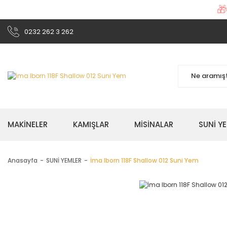

0232 262 3 262
MAKİNELER
KAMIŞLAR
MİSİNALAR
SUNİ Y
Anasayfa
SUNİ YEMLER
İma Iborn 118F Shallow 012 Suni Yem