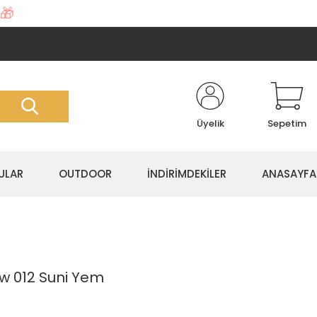
🎁
Üyelik
Sepetim
ULAR
OUTDOOR
İNDİRİMDEKİLER
ANASAYFA
ow 012 Suni Yem