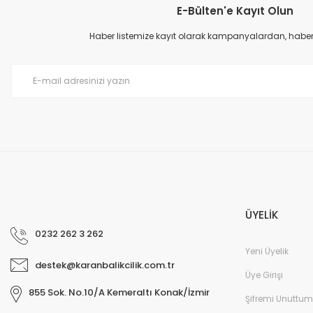
E-Bülten'e Kayıt Olun
Ürün resmi kalitesiz, bozuk veya görüntülenemiyor.
Ürün açıklamasında eksik bilgiler bulunuyor.
Haber listemize kayıt olarak kampanyalardan, haberda
Ürün bilgilerinde hatalar bulunuyor.
Ürün fiyatı diğer sitelerden daha pahalı.
Bu ürüne benzer farklı alternatifler olmalı.
ÜYELİK
0232 262 3 262
Yeni Üyelik
destek@karanbalikcilik.com.tr
Üye Girişi
855 Sok. No.10/A Kemeraltı Konak/İzmir
Şifremi Unuttum