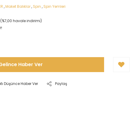
ER
,
Maket Balıklar
,
Spin
,
Spin Yemleri
L (%7,00 havale indirimi)
!!
Gelince Haber Ver
atı Düşünce Haber Ver
Paylaş