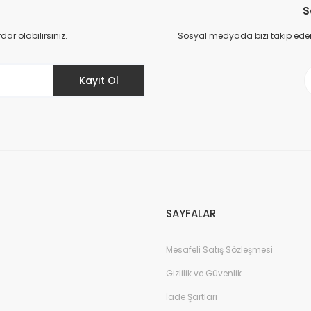
S
Yorum Yaz
r olabilirsiniz.
Sosyal medyada bizi takip eder
Kayıt Ol
Gönder
SAYFALAR
Mesafeli Satış Sözleşmesi
Gizlilik ve Güvenlik
İade Şartları