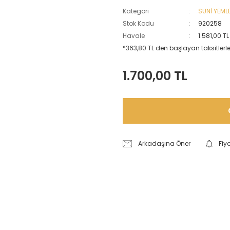
Kategori
SUNİ YEML
Stok Kodu
920258
Havale
1.581,00 T
*363,80 TL den başlayan taksitlerle
1.700,00 TL
Arkadaşına Öner
Fiy