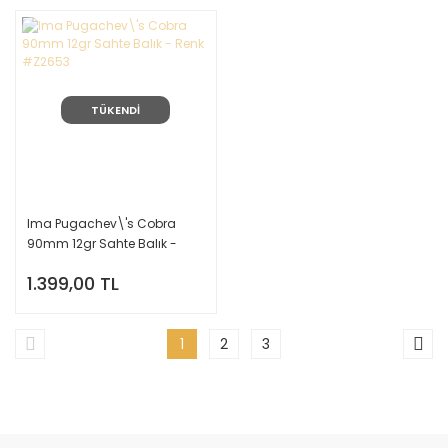
TÜKENDİ
Ima Pugachev\'s Cobra
90mm 12gr Sahte Balık -
Renk #Z2653
1.399,00 TL
1
2
3