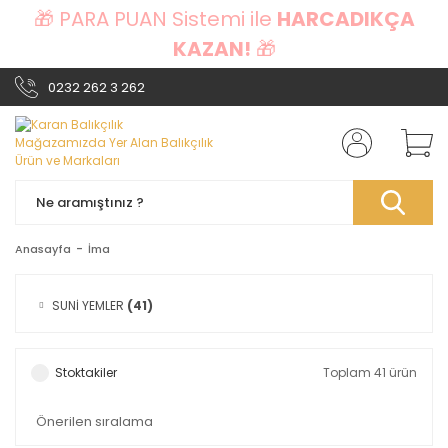
🎁 PARA PUAN Sistemi ile
HARCADIKÇA
KAZAN!
🎁
0232 262 3 262
Anasayfa
İma
SUNİ YEMLER
(41)
Stoktakiler
Toplam 41 ürün