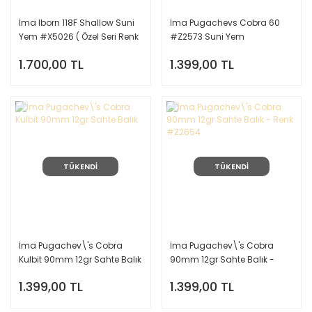
İma Iborn 118F Shallow Suni
İma Pugachevs Cobra 60
Yem #X5026 ( Özel Seri Renk
#Z2573 Suni Yem
)
1.700,00 TL
1.399,00 TL
TÜKENDİ
TÜKENDİ
İma Pugachev\'s Cobra
İma Pugachev\'s Cobra
Kulbit 90mm 12gr Sahte Balık
90mm 12gr Sahte Balık -
Renk #Z2654
1.399,00 TL
1.399,00 TL