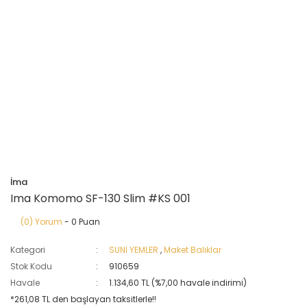
İma
Ima Komomo SF-130 Slim #KS 001
(0) Yorum
- 0 Puan
Kategori
SUNİ YEMLER
,
Maket Balıklar
Stok Kodu
910659
Havale
1.134,60 TL (%7,00 havale indirimi)
*261,08 TL den başlayan taksitlerle!!