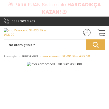
🎁 PARA PUAN Sistemi ile
HARCADIKÇA
KAZAN!
🎁
0232 262 3 262
Anasayfa
SUNİ YEMLER
Ima Komomo SF-130 Slim #KS 001